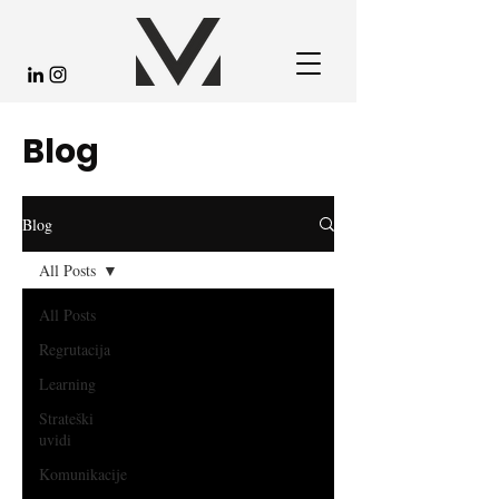
Blog
Blog
All Posts
All Posts
Regrutacija
Learning
Strateški
uvidi
Komunikacije