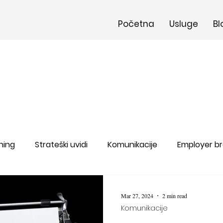
Početna
Usluge
Bl
ning
Strateški uvidi
Komunikacije
Employer b
Mar 27, 2024
2 min read
Komunikacije