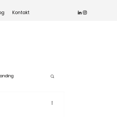
og
Kontakt
randing