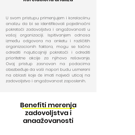
U svom pristupu primenjujem i korelaciinu
analizu da bi se identifikovali pojedinačni
pokretači zadovoljstva i angažovanosti u
vašoj organizaciji. Ispitivanjem odnosa
između odgovora na anketu i različitih
organizacionih faktora, mogu se tačno
odrediti najuticajniji pokretači i odrediti
prioritetne akcije za njihovo rešavanje.
Ovaj pristup zasnovan na podacima
obezbeđuje da vaši napori budu usmereni
na oblasti koje će imati najveći uticaj na
zadovoljstvo i angažovanost zaposlenih.
Benefiti merenja
zadovoljstva i
angažovanosti
zaposlenih