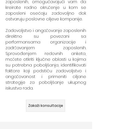
zaposlenih, omogućavajući vam da
kreirate radno okruženje u kom se
zaposleni osećaju zadovoljno dok
ostvaruju poslovne ciljeve kompanije.
Zadovoljstvo i angažovanje zaposlenih
direktno su povezani sa
performansama organizacije i
zadržavanjem zaposlenih.
Sprovođenjem redovnih anketa,
možete otkriti ključne oblasti u kojima
su potrebna poboljšanja, identifikovati
faktore koji podstiču zadovoljstvo i
angažovanost i primeniti ciljane
strategije za poboljšanje ukupnog
iskustva rada.
Zakaži konsultacije