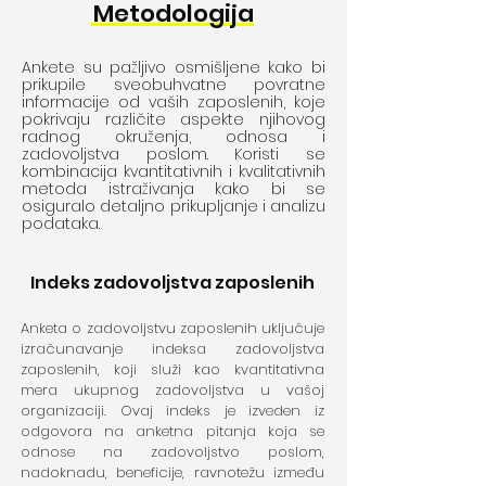
Metodologija
Ankete su pažljivo osmišljene kako bi
prikupile sveobuhvatne povratne
informacije od vaših zaposlenih, koje
pokrivaju različite aspekte njihovog
radnog okruženja, odnosa i
zadovoljstva poslom. Koristi se
kombinacija kvantitativnih i kvalitativnih
metoda istraživanja kako bi se
osiguralo detaljno prikupljanje i analizu
podataka.
Indeks zadovoljstva zaposlenih
Anketa o zadovoljstvu zaposlenih uključuje
izračunavanje indeksa zadovoljstva
zaposlenih, koji služi kao kvantitativna
mera ukupnog zadovoljstva u vašoj
organizaciji. Ovaj indeks je izveden iz
odgovora na anketna pitanja koja se
odnose na zadovoljstvo poslom,
nadoknadu, beneficije, ravnotežu između