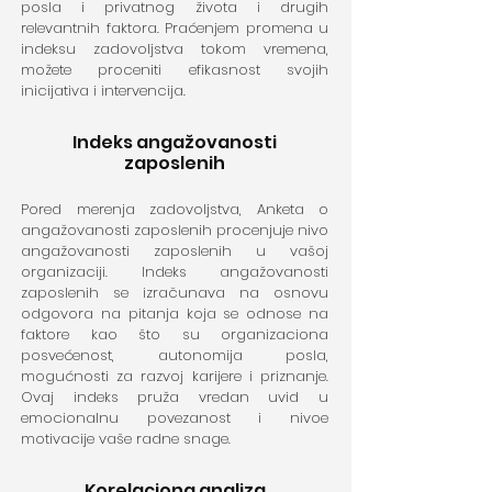
posla i privatnog života i drugih
relevantnih faktora. Praćenjem promena u
indeksu zadovoljstva tokom vremena,
možete proceniti efikasnost svojih
inicijativa i intervencija.
Indeks angažovanosti
zaposlenih
Pored merenja zadovoljstva, Anketa o
angažovanosti zaposlenih procenjuje nivo
angažovanosti zaposlenih u vašoj
organizaciji. Indeks angažovanosti
zaposlenih se izračunava na osnovu
odgovora na pitanja koja se odnose na
faktore kao što su organizaciona
posvećenost, autonomija posla,
mogućnosti za razvoj karijere i priznanje.
Ovaj indeks pruža vredan uvid u
emocionalnu povezanost i nivoe
motivacije vaše radne snage.
Korelaciona analiza