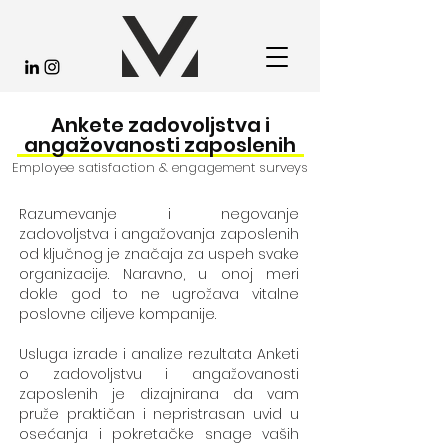
Ankete zadovoljstva i
angažovanosti zaposlenih
Employee satisfaction & engagement surveys
Razumevanje i negovanje
zadovoljstva i angažovanja zaposlenih
od ključnog je značaja za uspeh svake
organizacije. Naravno, u onoj meri
dokle god to ne ugrožava vitalne
poslovne ciljeve kompanije.
Usluga izrade i analize rezultata Anketi
o zadovoljstvu i angažovanosti
zaposlenih je dizajnirana da vam
pruže praktičan i nepristrasan uvid u
osećanja i pokretačke snage vaših